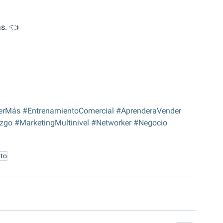
as. 👈
erMás
#EntrenamientoComercial
#AprenderaVender
azgo
#MarketingMultinivel
#Networker
#Negocio
to