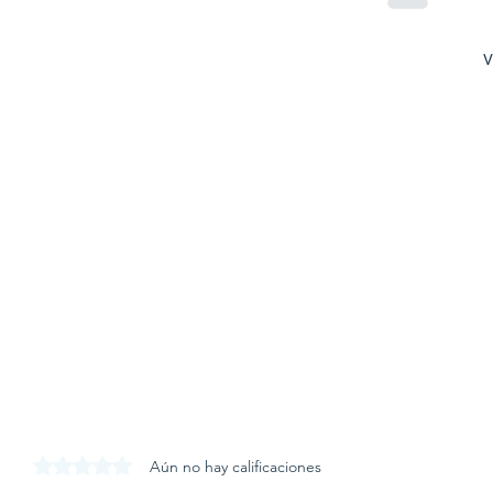
V
Obtuvo 0 de 5 estrellas.
Aún no hay calificaciones