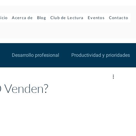
nicio
Acerca de
Blog
Club de Lectura
Eventos
Contacto
Desarrollo profesional
Productividad y prioridades
nto
Cultura empresarial
Personajes Inolvidables
O Venden?