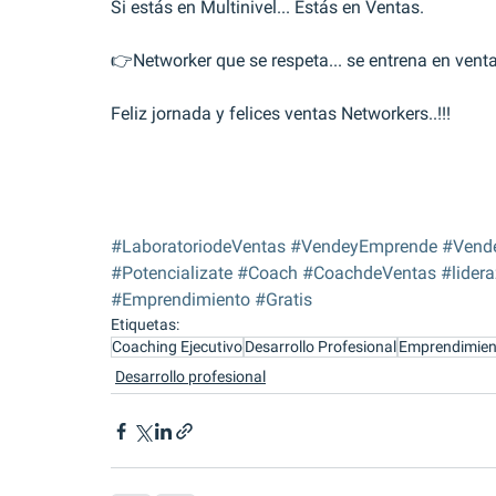
Si estás en Multinivel... Estás en Ventas.
👉Networker que se respeta... se entrena en vent
Feliz jornada y felices ventas Networkers..!!!
#LaboratoriodeVentas
#VendeyEmprende
#Vend
#Potencializate
#Coach
#CoachdeVentas
#lider
#Emprendimiento
#Gratis
Etiquetas:
Coaching Ejecutivo
Desarrollo Profesional
Emprendimien
Desarrollo profesional