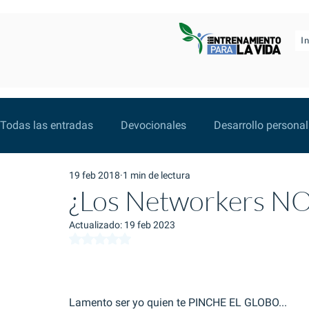
I
Todas las entradas
Devocionales
Desarrollo personal
19 feb 2018
1 min de lectura
Hábitos y energía para líderes
Gestión del conocimie
¿Los Networkers N
Actualizado:
19 feb 2023
Herramientas
Libros para la Vida
Obtuvo NaN de 5 estrellas.
Lamento ser yo quien te PINCHE EL GLOBO...