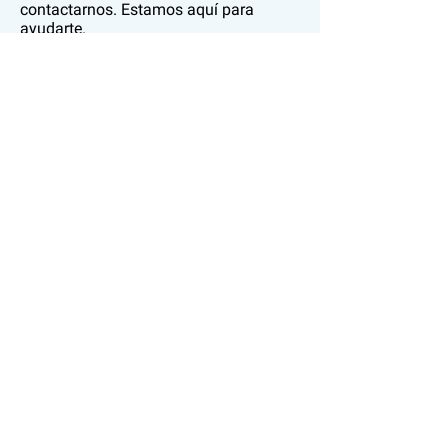
contactarnos. Estamos aquí para
ayudarte.
¡Gracias por visitar nuestro sitio web!
Esta politica de privacidad se ha
generado a los 29 días del mes de
agosto de 2017.
- Actualizada a los 28 días del mes de
agosto de 2018
-Actualizada a los 23 días del mes de
marzo de 2023