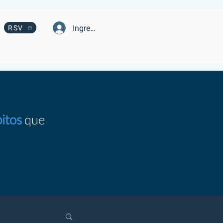
Ingresa
RSV
itos
que