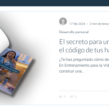
Cultura empresarial
Personajes Inolvidables
Herramientas
-
17 feb 2024
2 min de lectu
Desarrollo personal
El secreto para u
el código de tus 
¿Te has preguntado cómo des
En Entrenamiento para la Vid
construir una...