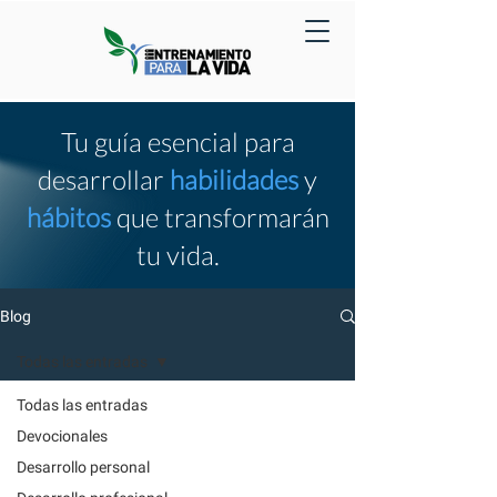
Tu guía esencial para
desarrollar
habilidades
y
hábitos
que transformarán
tu vida.
Blog
Todas las entradas
Todas las entradas
Devocionales
Desarrollo personal