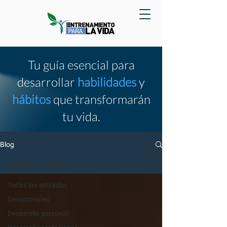
Tu guía esencial para
desarrollar
habilidades
y
hábitos
que transformarán
tu vida.
Blog
Todas las entradas
Todas las entradas
Devocionales
Desarrollo personal