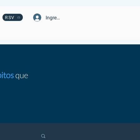
Ingresa
RSV
itos
que