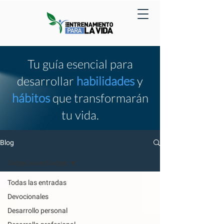
Tu guía esencial para
desarrollar
habilidades
y
hábitos
que transformarán
tu vida.
Blog
Todas las entradas
Todas las entradas
Devocionales
Desarrollo personal