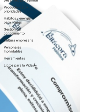
Desarrollo profesional
Productividad y
prioridades
Hábitos y energía
para líderes
Gestión del
conocimiento
Cultura empresarial
Personajes
Inolvidables
Herramientas
Libros para la Vida