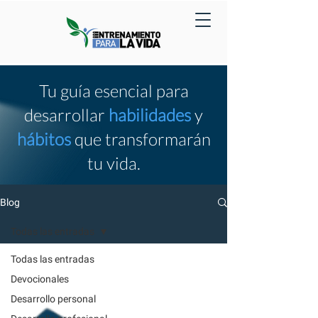
Tu guía esencial para
desarrollar
habilidades
y
hábitos
que transformarán
tu vida.
Blog
Todas las entradas
Todas las entradas
Devocionales
Desarrollo personal