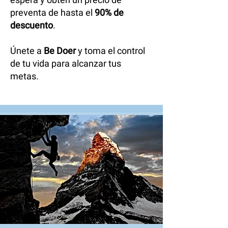
Mensaje
preventa de hasta el
90% de
descuento
.
Únete a
Be Doer
y toma el control
Unirme a la lista de espera
de tu vida para alcanzar tus
metas.