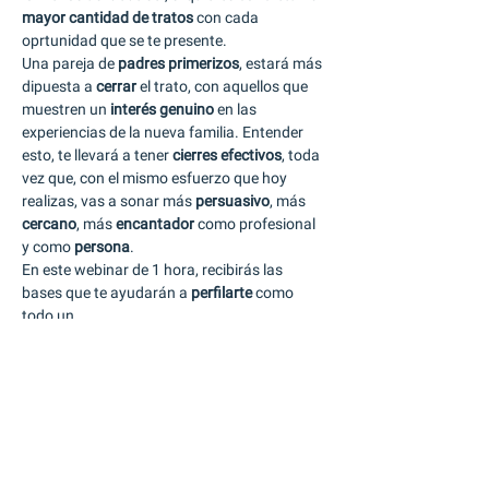
mayor cantidad de tratos
 con cada 
oprtunidad que se te presente. 
Una pareja de 
padres primerizos
, estará más 
dipuesta a 
cerrar 
el trato, con aquellos que 
muestren un 
interés genuino
 en las 
experiencias de la nueva familia. Entender 
esto, te llevará a tener 
cierres efectivos
, toda 
vez que, con el mismo esfuerzo que hoy 
realizas, vas a sonar más 
persuasivo
, más 
cercano
, más 
encantador 
como profesional 
y como 
persona
. 
En este webinar de 1 hora, recibirás las 
bases que te ayudarán a 
perfilarte 
como 
todo un…
Mostrar más
Agenda
8:30 - 9:30
1 hora