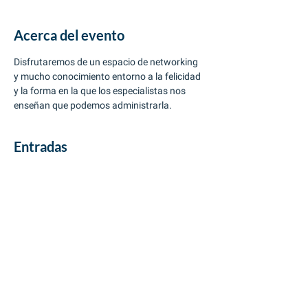
Acerca del evento
Disfrutaremos de un espacio de networking 
y mucho conocimiento entorno a la felicidad 
y la forma en la que los especialistas nos 
enseñan que podemos administrarla.
Entradas
Venta finalizada
Tipo de entrada
Invitado VIP
Leer más
Precio
0 COP