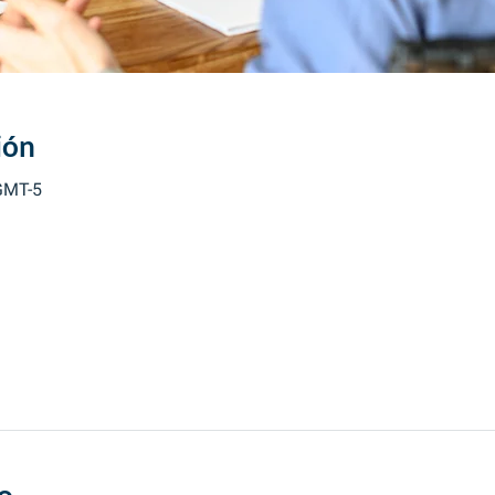
ión
 GMT-5
o