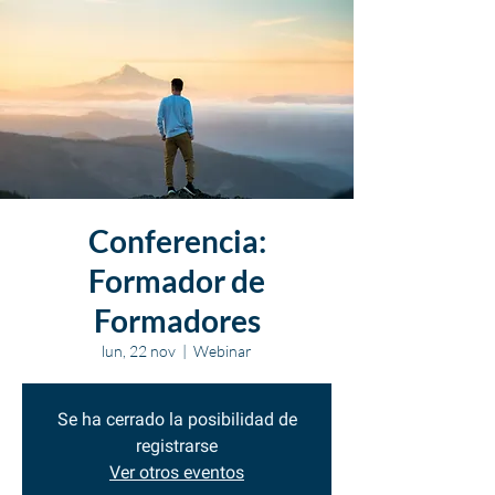
Conferencia:
Formador de
Formadores
lun, 22 nov
  |  
Webinar
Se ha cerrado la posibilidad de
registrarse
Ver otros eventos