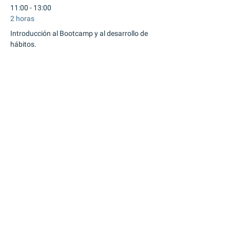
11:00 - 13:00
2 horas
Introducción al Bootcamp y al desarrollo de
hábitos.
Salón
Networking
14:00 - 16:00
2 horas
Identificación y análisis de los hábitos
actuales.
Salón
Mapeo
Ver todos