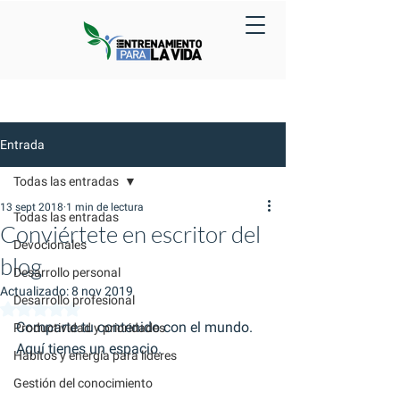
Entrada
Todas las entradas
13 sept 2018
1 min de lectura
Todas las entradas
Conviértete en escritor del
Devocionales
blog
Desarrollo personal
Actualizado:
8 nov 2019
Desarrollo profesional
Obtuvo NaN de 5 estrellas.
Comparte tu contenido con el mundo. 
Productividad y prioridades
Aquí tienes un espacio.
Hábitos y energía para líderes
Gestión del conocimiento