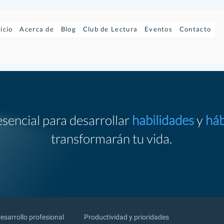
nicio
Acerca de
Blog
Club de Lectura
Eventos
Contacto
esencial para desarrollar
habilidades
y
háb
transformarán tu vida.
esarrollo profesional
Productividad y prioridades