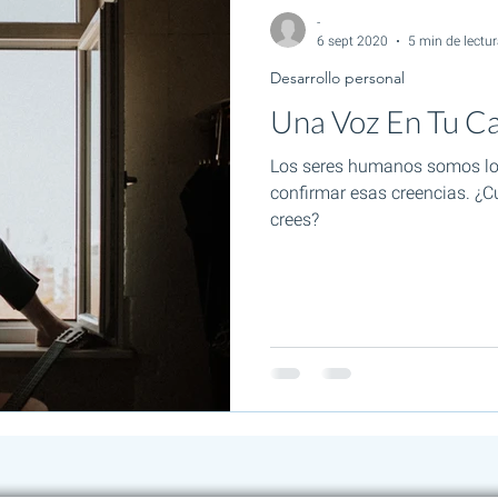
-
6 sept 2020
5 min de lectur
Desarrollo personal
Una Voz En Tu C
Los seres humanos somos lo
confirmar esas creencias. ¿C
crees?