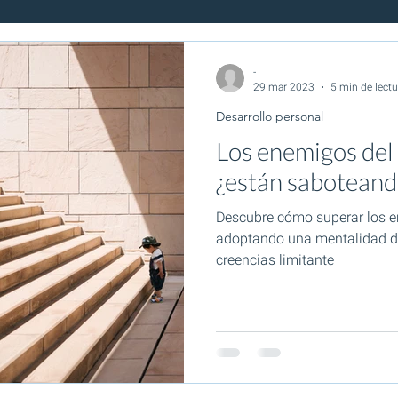
Cultura empresarial
Personajes Inolvidables
Herramientas
-
29 mar 2023
5 min de lectu
Desarrollo personal
Los enemigos del 
¿están saboteando
Descubre cómo superar los e
adoptando una mentalidad de
creencias limitante