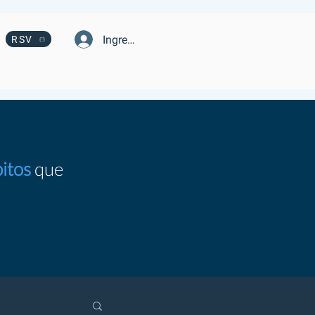
Ingresa
RSV
itos
que