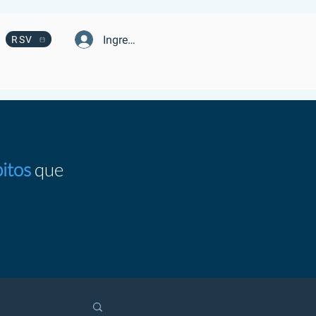
Ingresa
RSV
itos
que